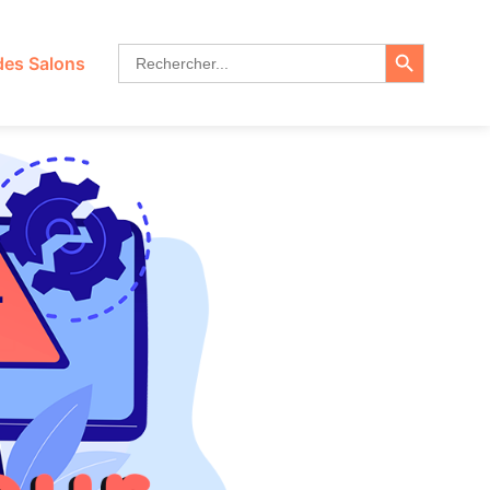
Search Butt
Search
des Salons
for: