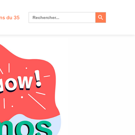
Search Button
Search
ns du 35
for: