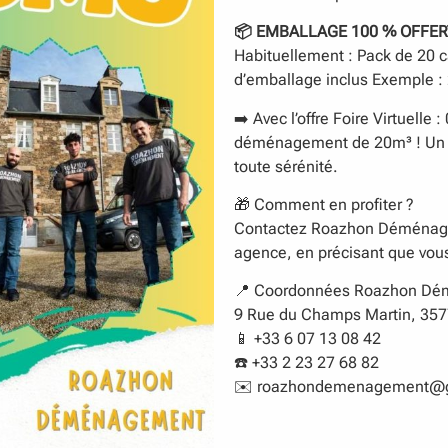
📦 EMBALLAGE 100 % OFFERT
Habituellement : Pack de 20 c
d’emballage inclus Exemple :
➡️ Avec l’offre Foire Virtuell
déménagement de 20m³ ! Un v
toute sérénité.
🎁 Comment en profiter ?
Contactez Roazhon Déménage
agence, en précisant que vous 
📍 Coordonnées Roazhon D
9 Rue du Champs Martin, 357
📱 +33 6 07 13 08 42
☎️ +33 2 23 27 68 82
✉️ roazhondemenagement@