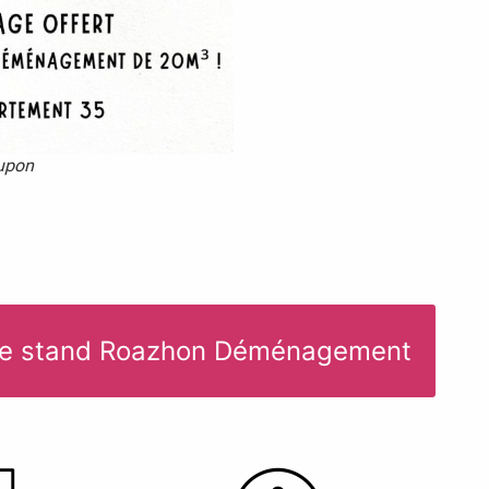
upon
 le stand Roazhon Déménagement