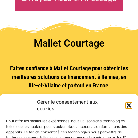
Titre de votre avis
Votre nom *
Mallet Courtage
Votre avis
E-mail
Faites confiance à Mallet Courtage pour obtenir les
meilleures solutions de financement à Rennes, en
Ille-et-Vilaine et partout en France.
Votre nom
Téléphone
Gérer le consentement aux
cookies
Votre e-mail
Vues :
123
Pour offrir les meilleures expériences, nous utilisons des technologies
telles que les cookies pour stocker et/ou accéder aux informations des
appareils. Le fait de consentir à ces technologies nous permettra de
Votre message *
traiter des données telles que le comportement de navigation ou les ID