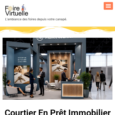
L'ambiance des foires depuis votre canapé.
Search for:
Courtier En Prêt Immobilier