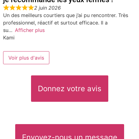
2 juin 2026
Un des meilleurs courtiers que j’ai pu rencontrer. Très
professionnel, réactif et surtout efficace. Il a
su
Afficher plus
Kami
Voir plus d'avis
Donnez votre avis
Votre avis sur Mallet Courtage
Votre note globale
Envoyez-nous un message