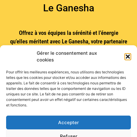
Le Ganesha
Votre avis
E-mail
Offrez à vos équipes la sérénité et l’énergie
qu’elles méritent avec Le Ganesha, votre partenaire
bien-être en Bretagne.
Gérer le consentement aux
Votre nom
cookies
Téléphone
Vues :
246
Pour offrir les meilleures expériences, nous utilisons des technologies
telles que les cookies pour stocker et/ou accéder aux informations des
Votre e-mail
appareils. Le fait de consentir à ces technologies nous permettra de
traiter des données telles que le comportement de navigation ou les ID
uniques sur ce site. Le fait de ne pas consentir ou de retirer son
consentement peut avoir un effet négatif sur certaines caractéristiques
Votre message *
et fonctions.
Cette note est fondée sur ma propre expérience
et mon véritable avis.
Accepter
Envoyez votre avis
Refuser