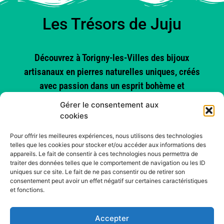
Les Trésors de Juju
Découvrez à Torigny-les-Villes des bijoux
artisanaux en pierres naturelles uniques, créés
avec passion dans un esprit bohème et
authentique.
Gérer le consentement aux
cookies
Vues :
97
Pour offrir les meilleures expériences, nous utilisons des technologies
telles que les cookies pour stocker et/ou accéder aux informations des
appareils. Le fait de consentir à ces technologies nous permettra de
traiter des données telles que le comportement de navigation ou les ID
uniques sur ce site. Le fait de ne pas consentir ou de retirer son
consentement peut avoir un effet négatif sur certaines caractéristiques
et fonctions.
Accepter