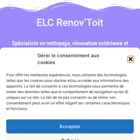
Votre avis sur ELC Renov’Toit
Votre note globale
ELC Renov’Toit
Votre avis
Spécialiste en nettoyage, rénovation extérieure et
démolition à Hennebont et dans le Morbihan.
Gérer le consentement aux
cookies
Vues :
398
Pour offrir les meilleures expériences, nous utilisons des technologies
telles que les cookies pour stocker et/ou accéder aux informations des
appareils. Le fait de consentir à ces technologies nous permettra de
traiter des données telles que le comportement de navigation ou les ID
Votre nom
uniques sur ce site. Le fait de ne pas consentir ou de retirer son
consentement peut avoir un effet négatif sur certaines caractéristiques
et fonctions.
Envoyez votre avis
Accepter