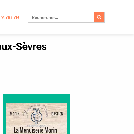
Search Button
Search
rs du 79
for:
eux-Sèvres