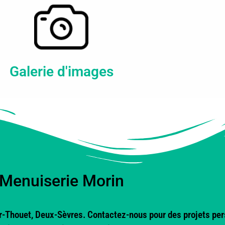
Galerie d'images
Menuiserie Morin
-Thouet, Deux-Sèvres. Contactez-nous pour des projets pers