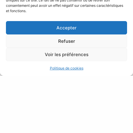
uniques sur ce site. Le fait de ne pas consentir ou de retirer son
Sables d’Olonne en Vendée.
consentement peut avoir un effet négatif sur certaines caractéristiques
et fonctions.
Vivez une expérience immersive où jeu, délices
culinaires et confort se conjuguent pour créer des
Accepter
souvenirs inoubliables.
Refuser
Vues :
291
Voir les préférences
Politique de cookies
Contact
Mentions légales
Politique de cookies (UE)
Plan de site