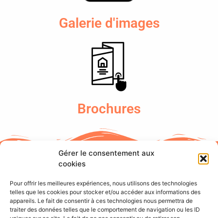
Galerie d'images
Brochures
Gérer le consentement aux
Le Golf des Sables d’Olonne
cookies
Pour offrir les meilleures expériences, nous utilisons des technologies
telles que les cookies pour stocker et/ou accéder aux informations des
Découvrez l’essence même du golf : passion,
appareils. Le fait de consentir à ces technologies nous permettra de
gastronomie et hébergement réunis au Golf des
traiter des données telles que le comportement de navigation ou les ID