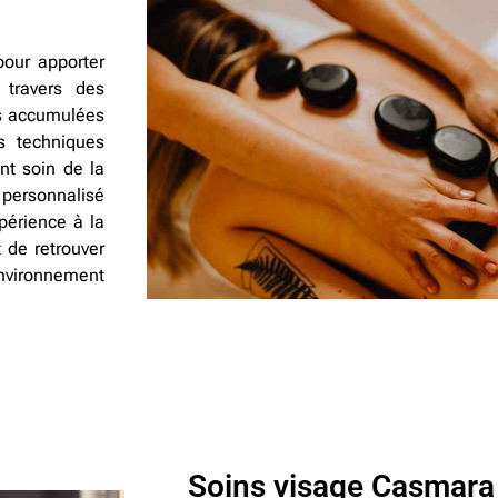
our apporter
 travers des
ons accumulées
s techniques
ant soin de la
 personnalisé
périence à la
 de retrouver
environnement
Soins visage Casmara