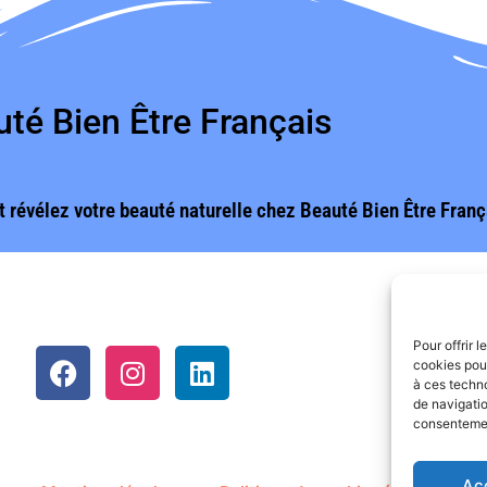
té Bien Être Français
t révélez votre beauté naturelle chez Beauté Bien Être Fran
Pour offrir 
cookies pour
à ces techn
de navigatio
consentement
Ac