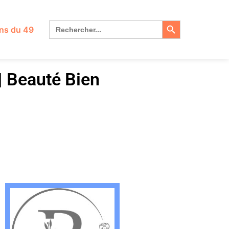
Search Button
Search
ns du 49
for:
| Beauté Bien